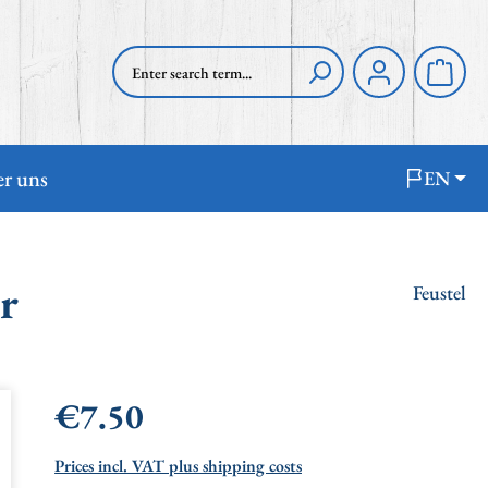
Shoppi
r uns
EN
r
Feustel
Regular price:
€7.50
Prices incl. VAT plus shipping costs