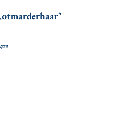
 Rotmarderhaar"
ngem