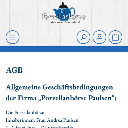
Zum Hauptinhalt springen
Die Porzellanbörse
Waren
AGB
Allgemeine Geschäftsbedingungen
der Firma „Porzellanbörse Paulsen":
Die Porzellanbörse
Inhaberinnen: Frau Andrea Paulsen
1. Allgemeines – Geltungsbereich