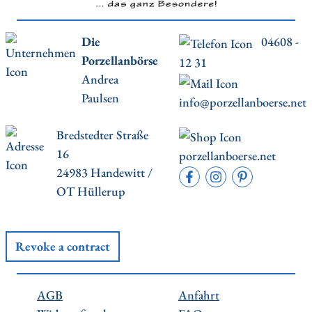
Die
04608 -
Porzellanbörse
12 31
Andrea
Paulsen
info@porzellanboerse.net
Bredstedter Straße
16
porzellanboerse.net
24983 Handewitt /
OT Hüllerup
Revoke a contract
AGB
Anfahrt