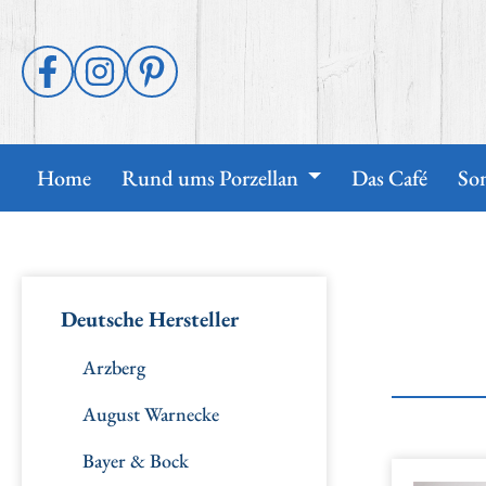
p to main content
Skip to search
Skip to main navigation
Home
Rund ums Porzellan
Das Café
So
Deutsche Hersteller
Arzberg
August Warnecke
Bayer & Bock