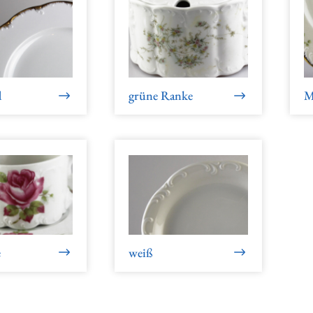
d
grüne Ranke
M
e
weiß