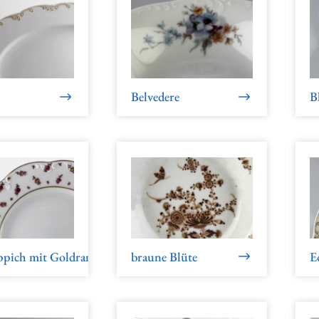
Belvedere
B
ppich mit Goldrand
braune Blüte
E