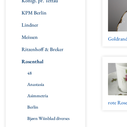
Königl. pr. Tettau
KPM Berlin
Lindner
Meissen
Goldran
Ritzenhoff & Breker
Rosenthal
48
Anastasia
Asimmetria
rote Ros
Berlin
Bjørn Wiinblad diverses