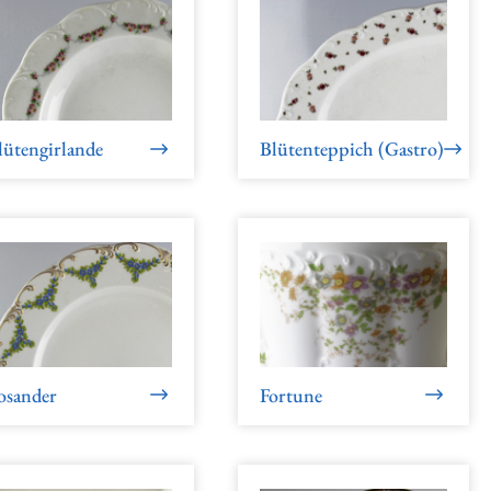
lütengirlande
Blütenteppich (Gastro)
osander
Fortune