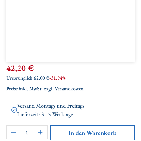
Verkaufspreis:
42,20 €
Regulärer Preis:
Ursprünglich:
62,00 €
-31.94%
Preise inkl. MwSt. zzgl. Versandkosten
Versand Montags und Freitags
Lieferzeit: 3 - 5 Werktage
Artikel Anzahl: Gib den gewünschten Wert ei
In den Warenkorb