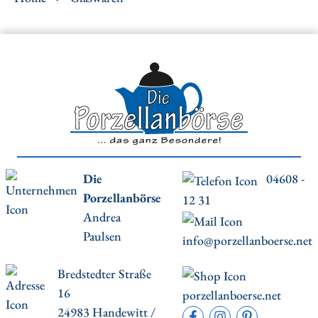
Die
04608 -
Porzellanbörse
12 31
Andrea
Paulsen
info@porzellanboerse.net
Bredstedter Straße
16
porzellanboerse.net
24983 Handewitt /