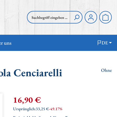
Waren
r uns
DE
la Cenciarelli
Ohne
Verkaufspreis:
16,90 €
Regulärer Preis:
Ursprünglich:
33,25 €
-49.17%