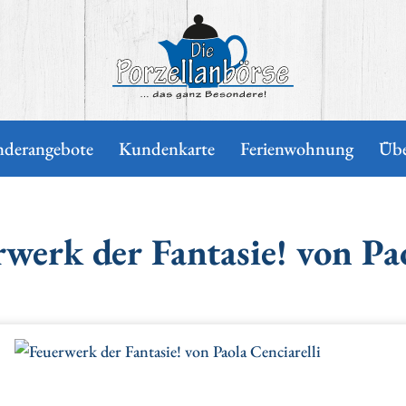
Die Porzellanbörse
nderangebote
Kundenkarte
Ferienwohnung
Übe
werk der Fantasie! von Pao
erie überspringen