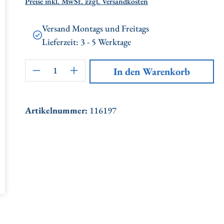
Preise inkl. MwSt. zzgl. Versandkosten
Versand Montags und Freitags
Lieferzeit: 3 - 5 Werktage
Artikel Anzahl: Gib den gewünschten
In den Warenkorb
Artikelnummer:
116197