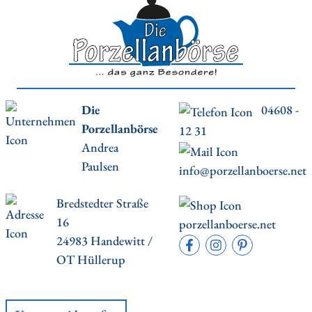
Die
04608 -
Porzellanbörse
12 31
Andrea
Paulsen
info@porzellanboerse.net
Bredstedter Straße
16
porzellanboerse.net
24983 Handewitt /
OT Hüllerup