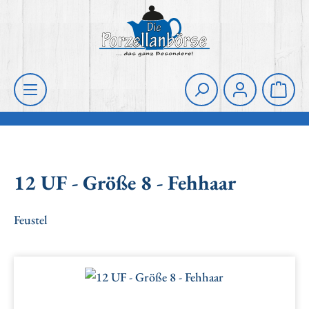
Zum Hauptinhalt springen
Die Porzellanbörse
Waren
12 UF - Größe 8 - Fehhaar
Feustel
Bildergalerie überspringen