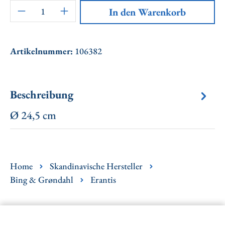
Artikel Anzahl: Gib den gewünschten Wert ei
In den Warenkorb
Artikelnummer:
106382
Beschreibung
Ø 24,5 cm
Home
Skandinavische Hersteller
Bing & Grøndahl
Erantis