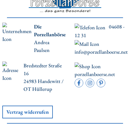
Die
04608 -
Porzellanbörse
12 31
Andrea
Paulsen
info@porzellanboerse.net
Bredstedter Straße
16
porzellanboerse.net
24983 Handewitt /
OT Hüllerup
Vertrag widerrufen