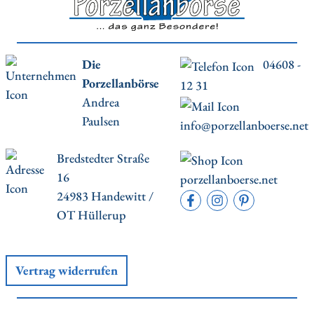
Die
04608 -
Porzellanbörse
12 31
Andrea
Paulsen
info@porzellanboerse.net
Bredstedter Straße
16
porzellanboerse.net
24983 Handewitt /
OT Hüllerup
Vertrag widerrufen