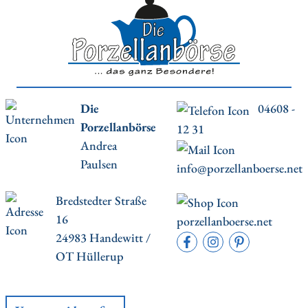
Die
04608 -
Porzellanbörse
12 31
Andrea
Paulsen
info@porzellanboerse.net
Bredstedter Straße
16
porzellanboerse.net
24983 Handewitt /
OT Hüllerup