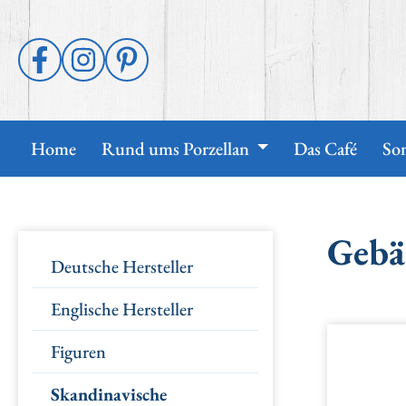
 Hauptinhalt springen
Zur Suche springen
Zur Hauptnavigation springen
Home
Rund ums Porzellan
Das Café
So
Gebä
Deutsche Hersteller
Englische Hersteller
Figuren
Bildergal
Skandinavische