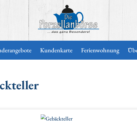
Die Porzellanbörse
nderangebote
Kundenkarte
Ferienwohnung
Übe
ckteller
erie überspringen