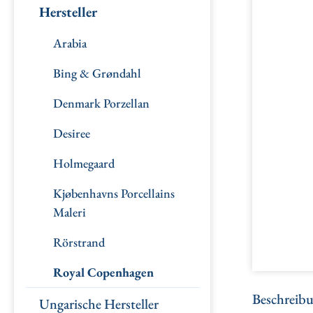
Hersteller
Arabia
Bing & Grøndahl
Denmark Porzellan
Desiree
Holmegaard
Kjøbenhavns Porcellains
Maleri
Rörstrand
Royal Copenhagen
Beschreib
Ungarische Hersteller