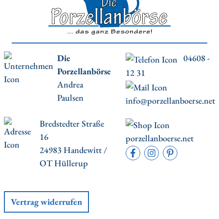
Die
04608 -
Porzellanbörse
12 31
Andrea
Paulsen
info@porzellanboerse.net
Bredstedter Straße
16
porzellanboerse.net
24983 Handewitt /
OT Hüllerup
Vertrag widerrufen