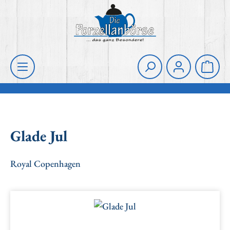
Zum Hauptinhalt springen
Die Porzellanbörse
Waren
Glade Jul
Royal Copenhagen
Bildergalerie überspringen