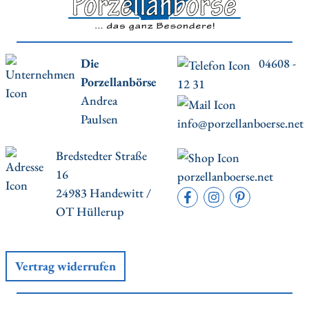
Die
04608 -
Porzellanbörse
12 31
Andrea
Paulsen
info@porzellanboerse.net
Bredstedter Straße
16
porzellanboerse.net
24983 Handewitt /
OT Hüllerup
Vertrag widerrufen