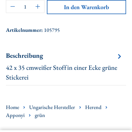
Artikel Anzahl: Gib den gewünschten Wert ei
In den Warenkorb
Artikelnummer:
105795
Beschreibung
42 x 35 cmweißer Stoffin einer Ecke grüne
Stickerei
Home
Ungarische Hersteller
Herend
Apponyi
grün