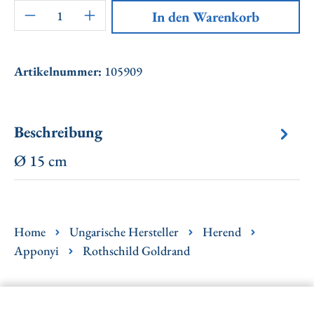
Artikel Anzahl: Gib den gewünschten Wert ei
In den Warenkorb
Artikelnummer:
105909
Beschreibung
Ø 15 cm
Home
Ungarische Hersteller
Herend
Apponyi
Rothschild Goldrand