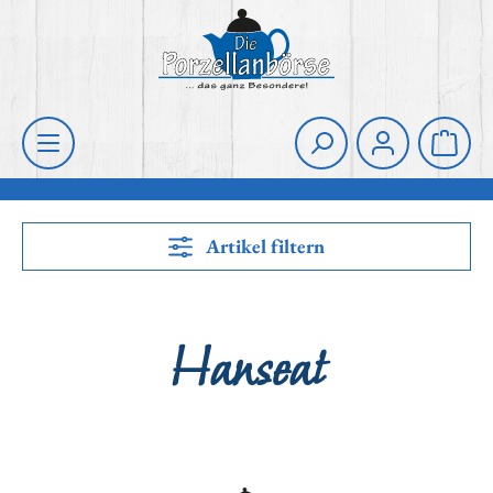
Zum Hauptinhalt springen
Die Porzellanbörse
Waren
Artikel filtern
Hanseat