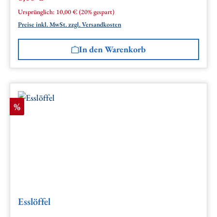
Regulärer Preis:
Ursprünglich:
10,00 €
(20% gespart)
Preise inkl. MwSt. zzgl. Versandkosten
In den Warenkorb
Rabatt
%
Esslöffel