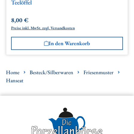
Teelöffel
8,00 €
Regulärer Preis:
Preise inkl. MwSt. zzgl. Versandkosten
In den Warenkorb
Home
Besteck/Silberwaren
Friesenmuster
Hanseat