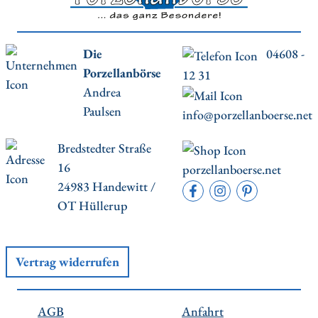
Die
04608 -
Porzellanbörse
12 31
Andrea
Paulsen
info@porzellanboerse.net
Bredstedter Straße
16
porzellanboerse.net
24983 Handewitt /
OT Hüllerup
Vertrag widerrufen
AGB
Anfahrt