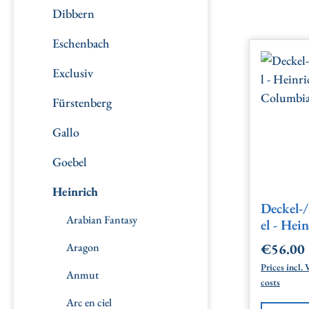
Dibbern
Eschenbach
Exclusiv
Fürstenberg
Gallo
Goebel
Heinrich
Deckel-
Arabian Fantasy
el - Hei
Columb
Aragon
€56.00
Regular 
Prices incl.
Anmut
costs
Arc en ciel