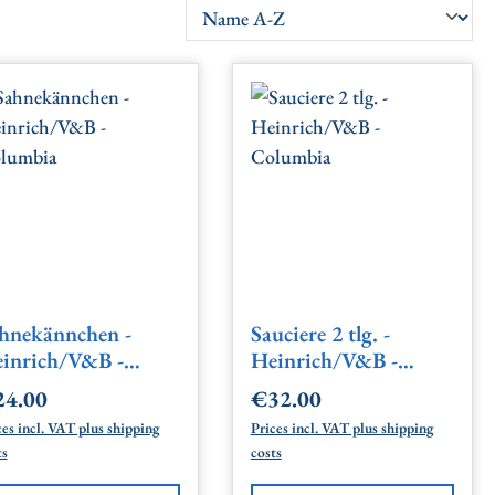
hnekännchen -
Sauciere 2 tlg. -
inrich/V&B -
Heinrich/V&B -
lumbia
Columbia
4.00
€32.00
gular price:
Regular price:
ces incl. VAT plus shipping
Prices incl. VAT plus shipping
ts
costs