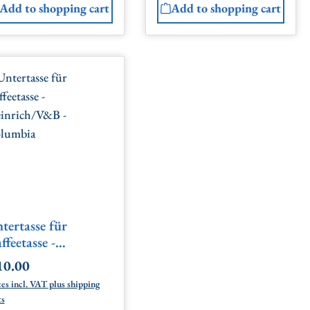
Add to shopping cart
Add to shopping cart
tertasse für
ffeetasse -
inrich/V&B -
0.00
gular price:
lumbia
ces incl. VAT plus shipping
ts