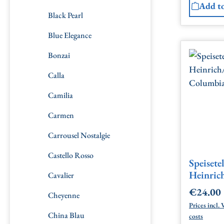
Add to
Black Pearl
Blue Elegance
Bonzai
Calla
Camilia
Carmen
Carrousel Nostalgie
Castello Rosso
Speisetel
Heinric
Cavalier
Columb
€24.00
Regular 
Cheyenne
Prices incl.
China Blau
costs