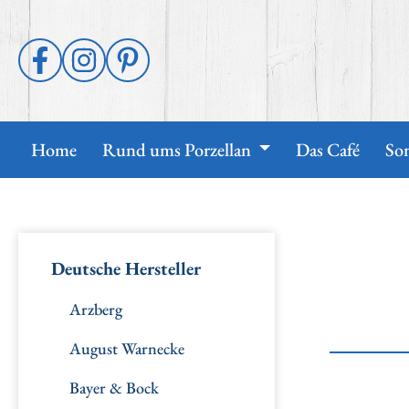
p to main content
Skip to search
Skip to main navigation
Home
Rund ums Porzellan
Das Café
So
Deutsche Hersteller
Arzberg
August Warnecke
Bayer & Bock