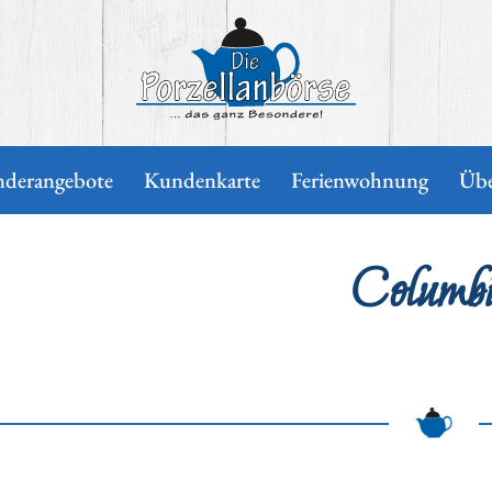
nderangebote
Kundenkarte
Ferienwohnung
Übe
Columb