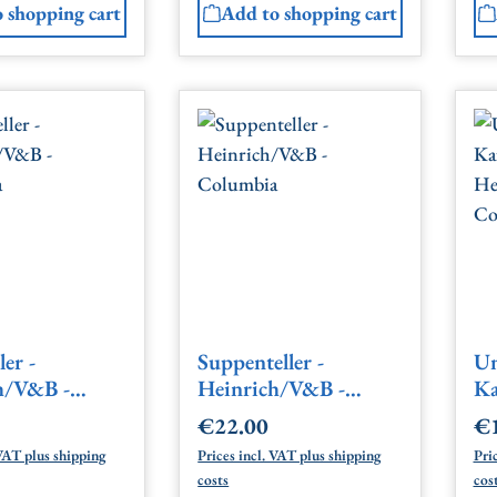
 shopping cart
Add to shopping cart
ler -
Suppenteller -
Un
h/V&B -
Heinrich/V&B -
Ka
ia
Columbia
He
€22.00
€1
price:
Regular price:
Re
Co
 VAT plus shipping
Prices incl. VAT plus shipping
Pri
costs
cos