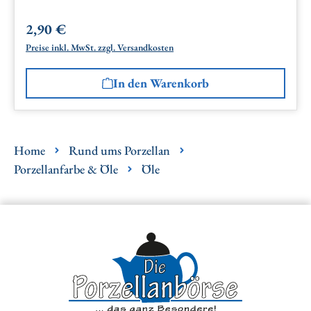
2,90 €
Regulärer Preis:
Preise inkl. MwSt. zzgl. Versandkosten
In den Warenkorb
Home
Rund ums Porzellan
Porzellanfarbe & Öle
Öle