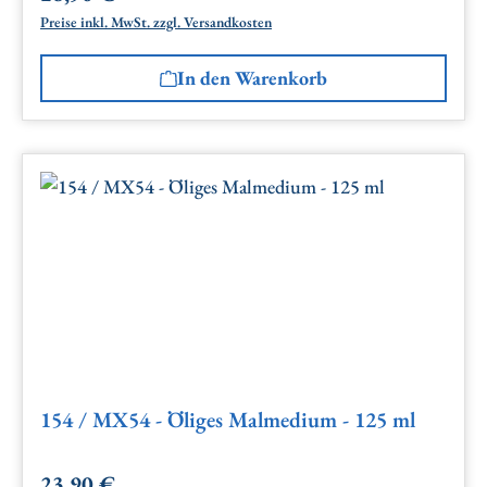
Preise inkl. MwSt. zzgl. Versandkosten
In den Warenkorb
154 / MX54 - Öliges Malmedium - 125 ml
23,90 €
Regulärer Preis: