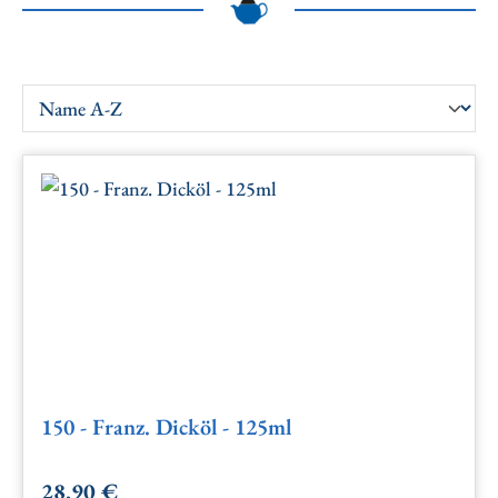
150 - Franz. Dicköl - 125ml
28,90 €
Regulärer Preis: