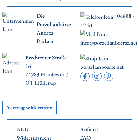
Die
04608 -
Porzellanbörse
12 31
Andrea
Paulsen
info@porzellanboerse.net
Bredstedter Straße
16
porzellanboerse.net
24983 Handewitt /
OT Hüllerup
Vertrag widerrufen
AGB
Anfahrt
Widerrufsrecht
FAQ