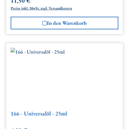
11,50 €
Regulärer Preis:
Preise inkl. MwSt. zzgl. Versandkosten
In den Warenkorb
166 - Universalöl - 25ml