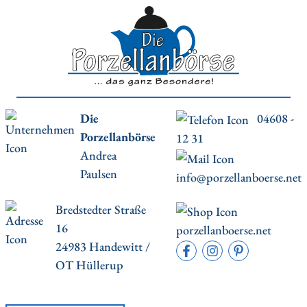
Die
04608 -
Porzellanbörse
12 31
Andrea
Paulsen
info@porzellanboerse.net
Bredstedter Straße
16
porzellanboerse.net
24983 Handewitt /
OT Hüllerup