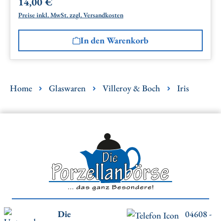
14,00 €
Regulärer Preis:
Preise inkl. MwSt. zzgl. Versandkosten
In den Warenkorb
Home
Glaswaren
Villeroy & Boch
Iris
Die
04608 -