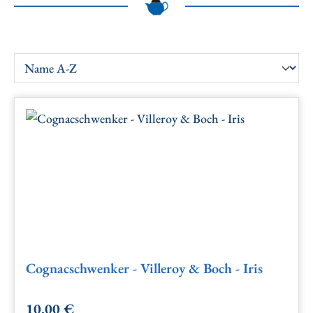
Cognacschwenker - Villeroy & Boch - Iris
10,00 €
Regulärer Preis: