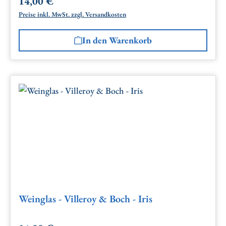
14,00 €
Regulärer Preis:
Preise inkl. MwSt. zzgl. Versandkosten
In den Warenkorb
Weinglas - Villeroy & Boch - Iris