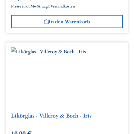
Preise inkl. MwSt. zzgl. Versandkosten
In den Warenkorb
Likörglas - Villeroy & Boch - Iris
10,00 €
Regulärer Preis: