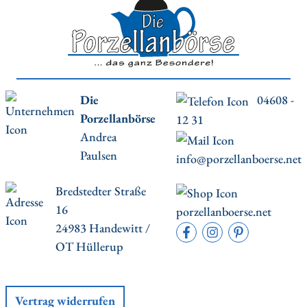
Die
04608 -
Porzellanbörse
12 31
Andrea
Paulsen
info@porzellanboerse.net
Bredstedter Straße
16
porzellanboerse.net
24983 Handewitt /
OT Hüllerup
Vertrag widerrufen