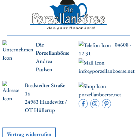
Die
04608 -
Porzellanbörse
12 31
Andrea
Paulsen
info@porzellanboerse.net
Bredstedter Straße
16
porzellanboerse.net
24983 Handewitt /
OT Hüllerup
Vertrag widerrufen