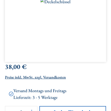
Bildergalerie überspringen
Regulärer Preis:
38,00 €
Preise inkl. MwSt. zzgl. Versandkosten
Versand Montags und Freitags
Lieferzeit: 3 - 5 Werktage
Artikel Anzahl: Gib den gewünschten Wert ei