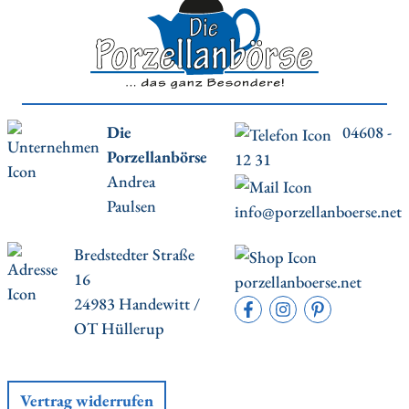
Die
04608 -
Porzellanbörse
12 31
Andrea
Paulsen
info@porzellanboerse.net
Bredstedter Straße
16
porzellanboerse.net
24983 Handewitt /
OT Hüllerup
Vertrag widerrufen