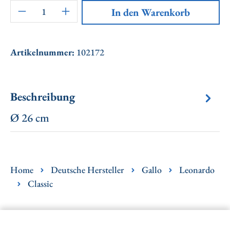
Artikel Anzahl: Gib den gewünschten Wert ei
In den Warenkorb
Artikelnummer:
102172
Beschreibung
Ø 26 cm
Home
Deutsche Hersteller
Gallo
Leonardo
Classic