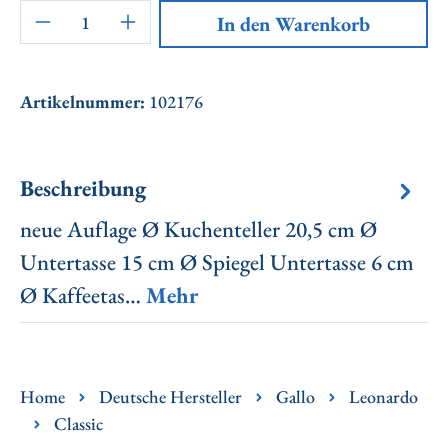
Artikel Anzahl: Gib den gewünschten Wert ei
In den Warenkorb
Artikelnummer:
102176
Beschreibung
neue Auflage Ø Kuchenteller 20,5 cm Ø
Untertasse 15 cm Ø Spiegel Untertasse 6 cm
Ø Kaffeetas…
Mehr
Home
Deutsche Hersteller
Gallo
Leonardo
Classic