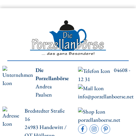
Die
04608 -
Porzellanbörse
12 31
Andrea
Paulsen
info@porzellanboerse.net
Bredstedter Straße
16
porzellanboerse.net
24983 Handewitt /
OT Hüllerup