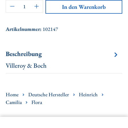
Artikel Anzahl: Gib den gewünschten Wert ei
In den Warenkorb
Artikelnummer:
102147
Beschreibung
Villeroy & Boch
Home
Deutsche Hersteller
Heinrich
Camilia
Flora