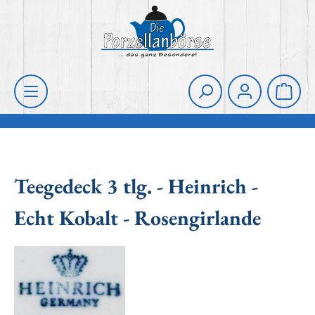
Zum Hauptinhalt springen
Die Porzellanbörse
Waren
Teegedeck 3 tlg. - Heinrich -
Echt Kobalt - Rosengirlande