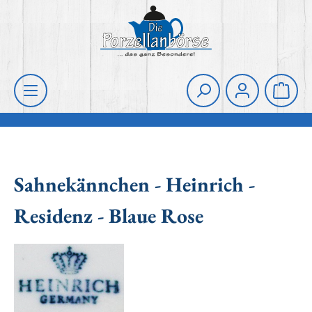
Zum Hauptinhalt springen
Die Porzellanbörse
Waren
Sahnekännchen - Heinrich -
Residenz - Blaue Rose