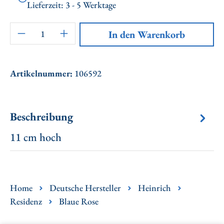
Lieferzeit: 3 - 5 Werktage
Artikel Anzahl: Gib den gewünschten Wert ei
In den Warenkorb
Artikelnummer:
106592
Beschreibung
11 cm hoch
Home
Deutsche Hersteller
Heinrich
Residenz
Blaue Rose