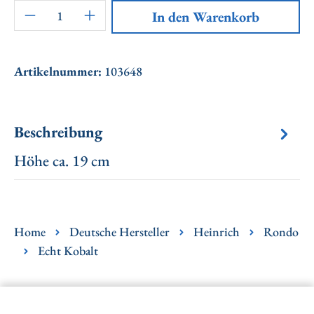
Artikel Anzahl: Gib den gewünschten Wert ei
In den Warenkorb
Artikelnummer:
103648
Beschreibung
Höhe ca. 19 cm
Home
Deutsche Hersteller
Heinrich
Rondo
Echt Kobalt