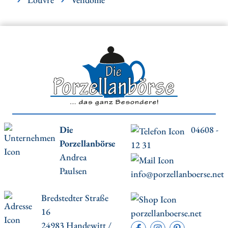
Die
04608 -
Porzellanbörse
12 31
Andrea
Paulsen
info@porzellanboerse.net
Bredstedter Straße
16
porzellanboerse.net
24983 Handewitt /