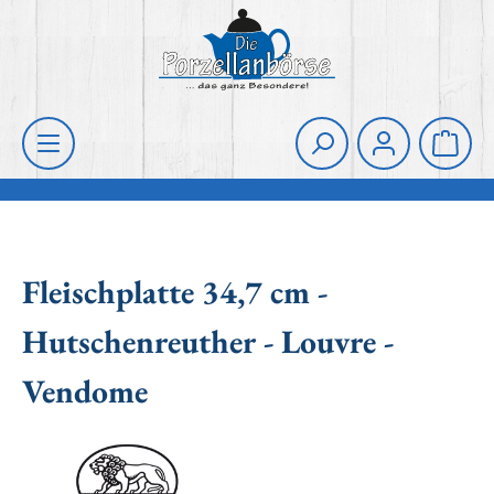
Zum Hauptinhalt springen
Die Porzellanbörse
Waren
Fleischplatte 34,7 cm -
Hutschenreuther - Louvre -
Vendome