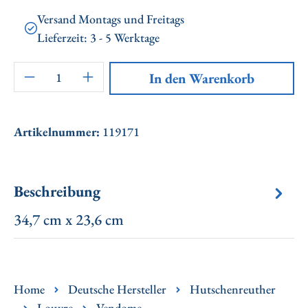
Versand Montags und Freitags
Lieferzeit: 3 - 5 Werktage
Artikel Anzahl: Gib den gewünschten Wert ei
In den Warenkorb
Artikelnummer:
119171
Beschreibung
34,7 cm x 23,6 cm
Home
Deutsche Hersteller
Hutschenreuther
Louvre
Vendome