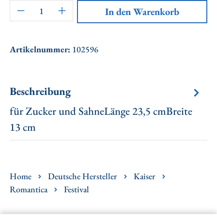
Artikel Anzahl: Gib den gewünschten Wert ei
In den Warenkorb
Artikelnummer:
102596
Beschreibung
für Zucker und SahneLänge 23,5 cmBreite
13 cm
Home
Deutsche Hersteller
Kaiser
Romantica
Festival