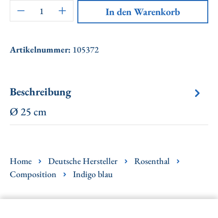
Artikel Anzahl: Gib den gewünschten Wert ei
In den Warenkorb
Artikelnummer:
105372
Beschreibung
Ø 25 cm
Home
Deutsche Hersteller
Rosenthal
Composition
Indigo blau