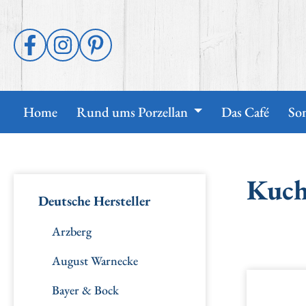
 Hauptinhalt springen
Zur Suche springen
Zur Hauptnavigation springen
Home
Rund ums Porzellan
Das Café
So
Kuch
Deutsche Hersteller
Arzberg
August Warnecke
Bildergal
Bayer & Bock