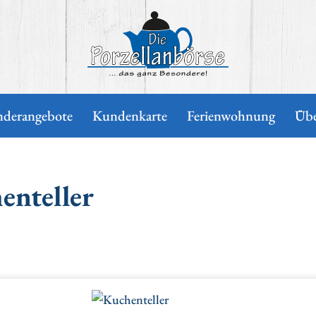
Die Porzellanbörse
nderangebote
Kundenkarte
Ferienwohnung
Übe
enteller
erie überspringen