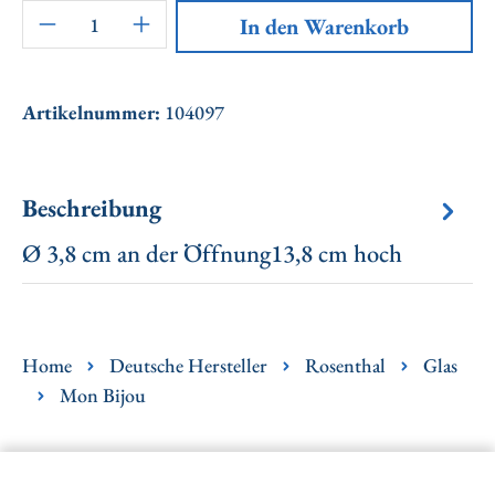
Artikel Anzahl: Gib den gewünschten Wert ei
In den Warenkorb
Artikelnummer:
104097
Beschreibung
Ø 3,8 cm an der Öffnung13,8 cm hoch
Home
Deutsche Hersteller
Rosenthal
Glas
Mon Bijou