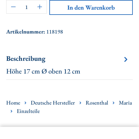
Artikel Anzahl: Gib den gewünschten Wert ei
In den Warenkorb
Artikelnummer:
118198
Beschreibung
Höhe 17 cm Ø oben 12 cm
Home
Deutsche Hersteller
Rosenthal
Maria
Einzelteile