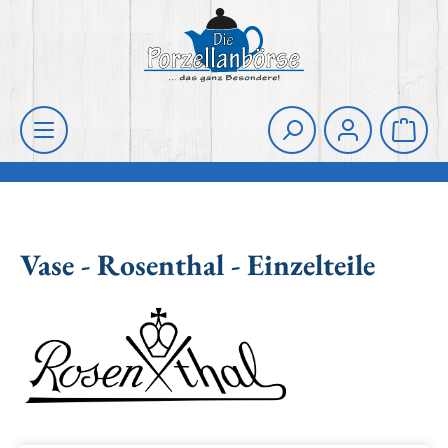
Zum Hauptinhalt springen
Die Porzellanbörse
Waren
Vase - Rosenthal - Einzelteile