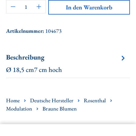
Artikel Anzahl: Gib den gewünschten Wert ei
In den Warenkorb
Artikelnummer:
104673
Beschreibung
Ø 18,5 cm7 cm hoch
Home
Deutsche Hersteller
Rosenthal
Modulation
Braune Blumen