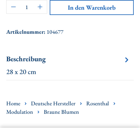
Artikel Anzahl: Gib den gewünschten Wert ei
In den Warenkorb
Artikelnummer:
104677
Beschreibung
28 x 20 cm
Home
Deutsche Hersteller
Rosenthal
Modulation
Braune Blumen