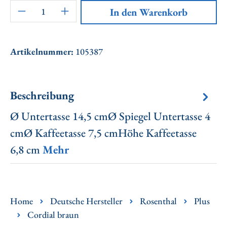
Artikel Anzahl: Gib den gewünschten Wert ei
In den Warenkorb
Artikelnummer:
105387
Beschreibung
Ø Untertasse 14,5 cmØ Spiegel Untertasse 4
cmØ Kaffeetasse 7,5 cmHöhe Kaffeetasse
6,8 cm
Mehr
Home
Deutsche Hersteller
Rosenthal
Plus
Cordial braun