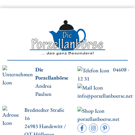
Die
04608 -
Porzellanbörse
12 31
Andrea
Paulsen
info@porzellanboerse.net
Bredstedter Straße
16
porzellanboerse.net
24983 Handewitt /
OT Hüllerup