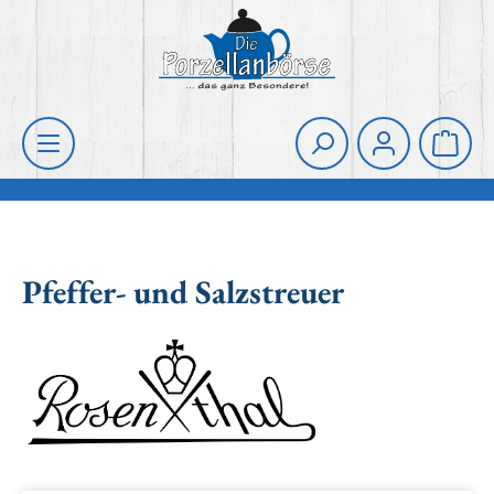
Zum Hauptinhalt springen
Die Porzellanbörse
Waren
Pfeffer- und Salzstreuer