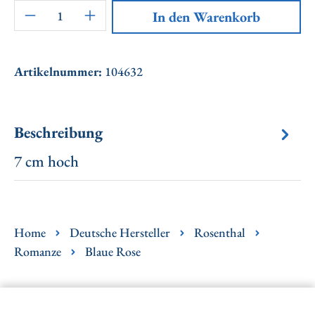
Artikel Anzahl: Gib den gewünschten Wert ei
In den Warenkorb
Artikelnummer:
104632
Beschreibung
7 cm hoch
Home
Deutsche Hersteller
Rosenthal
Romanze
Blaue Rose