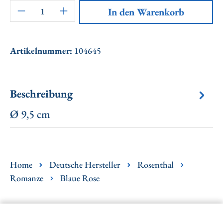
Artikel Anzahl: Gib den gewünschten Wert ei
In den Warenkorb
Artikelnummer:
104645
Beschreibung
Ø 9,5 cm
Home
Deutsche Hersteller
Rosenthal
Romanze
Blaue Rose