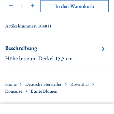
Artikel Anzahl: Gib den gewünschten Wert ei
In den Warenkorb
Artikelnummer:
104811
Beschreibung
Höhe bis zum Deckel 15,5 cm
Home
Deutsche Hersteller
Rosenthal
Romanze
Bunte Blumen