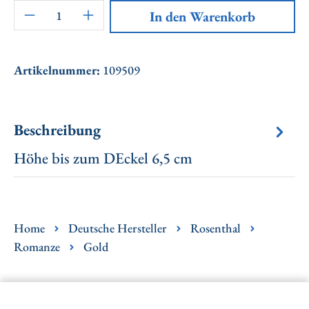
Artikel Anzahl: Gib den gewünschten Wert ei
In den Warenkorb
Artikelnummer:
109509
Beschreibung
Höhe bis zum DEckel 6,5 cm
Home
Deutsche Hersteller
Rosenthal
Romanze
Gold