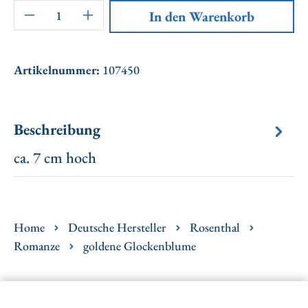
Artikel Anzahl: Gib den gewünschten Wert ei
In den Warenkorb
Artikelnummer:
107450
Beschreibung
ca. 7 cm hoch
Home
Deutsche Hersteller
Rosenthal
Romanze
goldene Glockenblume