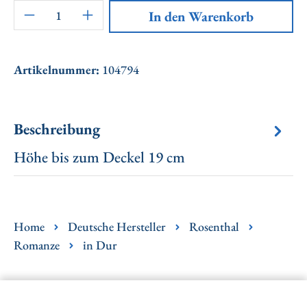
Artikel Anzahl: Gib den gewünschten Wert ei
In den Warenkorb
Artikelnummer:
104794
Beschreibung
Höhe bis zum Deckel 19 cm
Home
Deutsche Hersteller
Rosenthal
Romanze
in Dur