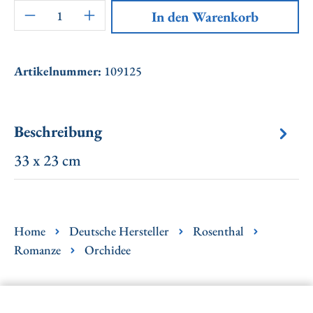
Artikel Anzahl: Gib den gewünschten Wert ei
In den Warenkorb
Artikelnummer:
109125
Beschreibung
33 x 23 cm
Home
Deutsche Hersteller
Rosenthal
Romanze
Orchidee