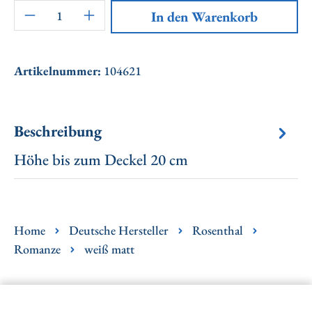
Artikel Anzahl: Gib den gewünschten Wert ei
In den Warenkorb
Artikelnummer:
104621
Beschreibung
Höhe bis zum Deckel 20 cm
Home
Deutsche Hersteller
Rosenthal
Romanze
weiß matt