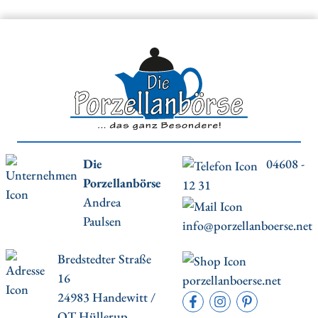
Die
04608 -
Porzellanbörse
12 31
Andrea
Paulsen
info@porzellanboerse.net
Bredstedter Straße
16
porzellanboerse.net
24983 Handewitt /
OT Hüllerup