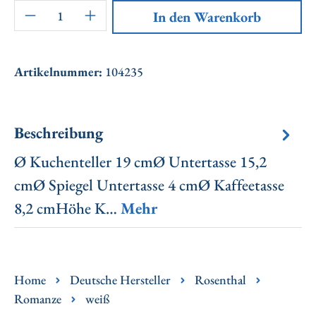
Artikel Anzahl: Gib den gewünschten Wert ei
In den Warenkorb
Artikelnummer:
104235
Beschreibung
Ø Kuchenteller 19 cmØ Untertasse 15,2
cmØ Spiegel Untertasse 4 cmØ Kaffeetasse
8,2 cmHöhe K…
Mehr
Home
Deutsche Hersteller
Rosenthal
Romanze
weiß