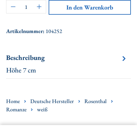
Artikel Anzahl: Gib den gewünschten Wert ei
In den Warenkorb
Artikelnummer:
104252
Beschreibung
Höhe 7 cm
Home
Deutsche Hersteller
Rosenthal
Romanze
weiß